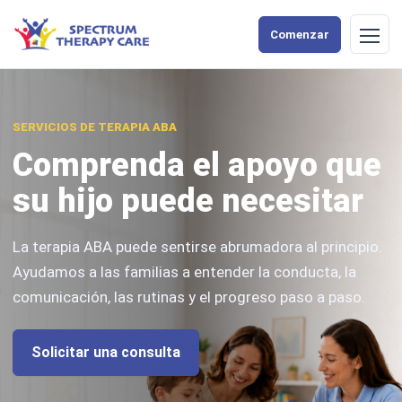
Comenzar
Abrir
nave
SERVICIOS DE TERAPIA ABA
Comprenda el apoyo que
su hijo puede necesitar
La terapia ABA puede sentirse abrumadora al principio.
Ayudamos a las familias a entender la conducta, la
comunicación, las rutinas y el progreso paso a paso.
Solicitar una consulta